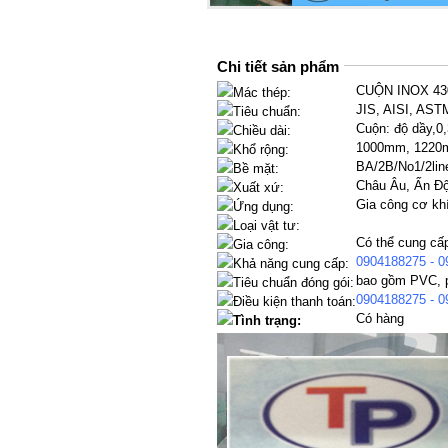
Chi tiết sản phẩm
CUỘN INOX 430
Mác thép:
JIS, AISI, AST
Tiêu chuẩn:
Cuộn: độ dầy,
Chiều dài:
1000mm, 1220
Khổ rộng:
BA/2B/No1/2lin
Bề mặt:
Châu Âu, Ấn Độ
Xuất xứ:
Gia công cơ khí
Ứng dụng:
Loại vật tư:
Có thể cung cấ
Gia công:
0904188275 - 0
Khả năng cung cấp:
bao gồm PVC, p
Tiêu chuẩn đóng gói:
0904188275 - 0
Điều kiện thanh toán:
Có hàng
Tình trạng: