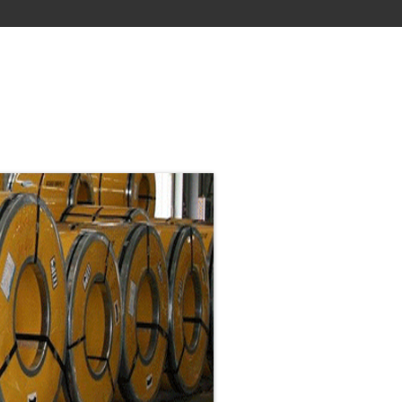
M INOX
CUỘN INOX