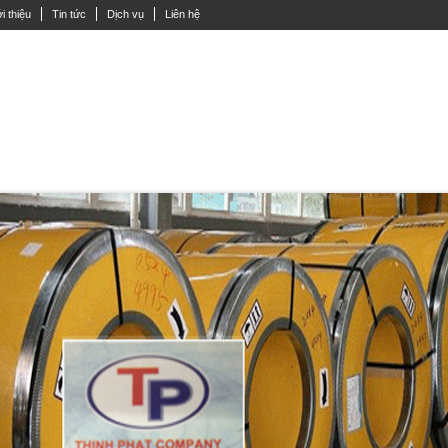
i thiệu
Tin tức
Dịch vụ
Liên hệ
Y ĐẶC LẮP INOX
ỐNG INOX
THANH V INOX
INOX HỘP VUÔNG
TẤ