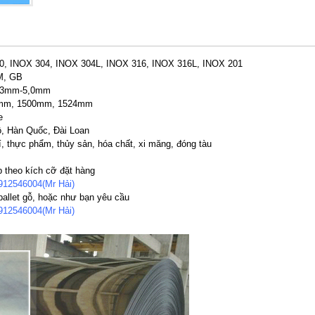
, INOX 304, INOX 304L, INOX 316, INOX 316L, INOX 201
M, GB
0,3mm-5,0mm
mm, 1500mm, 1524mm
e
, Hàn Quốc, Đài Loan
, thực phẩm, thủy sản, hóa chất, xi măng, đóng tàu
p theo kích cỡ đặt hàng
912546004(Mr Hải)
allet gỗ, hoặc như bạn yêu cầu
912546004(Mr Hải)