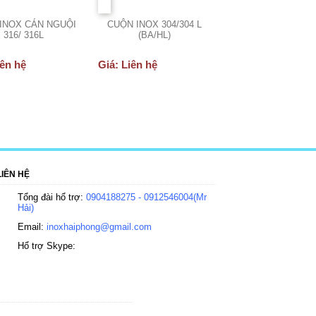
INOX CÁN NGUỘI
CUỘN INOX 304/304 L
316/ 316L
(BA/HL)
iên hệ
Giá: Liên hệ
LIÊN HỆ
Tổng đài hổ trợ:
0904188275 - 0912546004(Mr
Hải)
Email:
inoxhaiphong@gmail.com
Hổ trợ Skype: