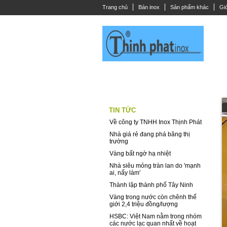
Trang chủ
Bán inox
Sản phẩm khác
Giớ
THANH LA INOX
DÂY CÁP INOX
CÂ
TIN TỨC
Về công ty TNHH Inox Thịnh Phát
Nhà giá rẻ đang phá băng thị
trường
Vàng bất ngờ hạ nhiệt
Nhà siêu mỏng tràn lan do 'mạnh
ai, nấy làm'
Thành lập thành phố Tây Ninh
Vàng trong nước còn chênh thế
giới 2,4 triệu đồng/lượng
HSBC: Việt Nam nằm trong nhóm
các nước lạc quan nhất về hoạt