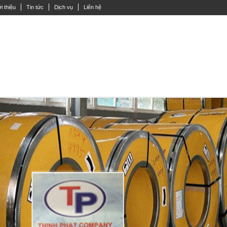
i thiệu
Tin tức
Dịch vụ
Liên hệ
Y ĐẶC LẮP INOX
ỐNG INOX
THANH V INOX
INOX HỘP VUÔNG
TẤ