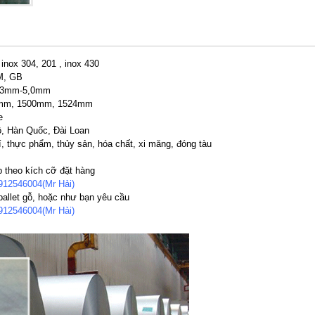
 inox 304, 201 , inox 430
M, GB
0,3mm-5,0mm
mm, 1500mm, 1524mm
e
, Hàn Quốc, Đài Loan
, thực phẩm, thủy sản, hóa chất, xi măng, đóng tàu
p theo kích cỡ đặt hàng
912546004(Mr Hải)
allet gỗ, hoặc như bạn yêu cầu
912546004(Mr Hải)