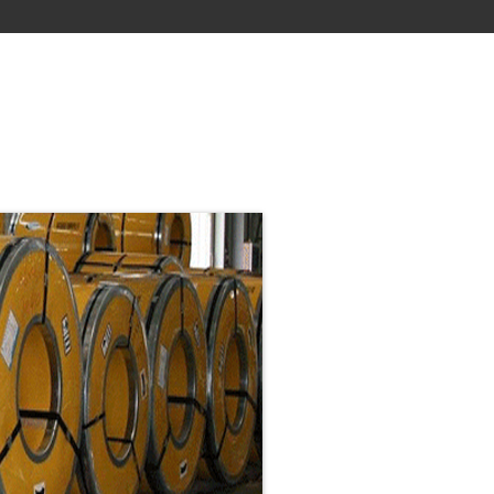
M INOX
CUỘN INOX