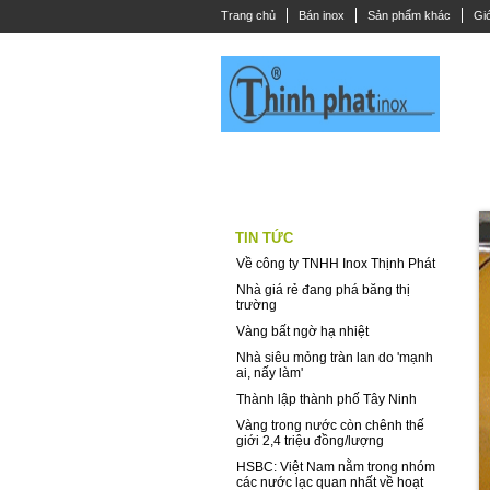
Trang chủ
Bán inox
Sản phẩm khác
Giớ
THANH LA INOX
DÂY CÁP INOX
CÂ
TIN TỨC
Về công ty TNHH Inox Thịnh Phát
Nhà giá rẻ đang phá băng thị
trường
Vàng bất ngờ hạ nhiệt
Nhà siêu mỏng tràn lan do 'mạnh
ai, nấy làm'
Thành lập thành phố Tây Ninh
Vàng trong nước còn chênh thế
giới 2,4 triệu đồng/lượng
HSBC: Việt Nam nằm trong nhóm
các nước lạc quan nhất về hoạt