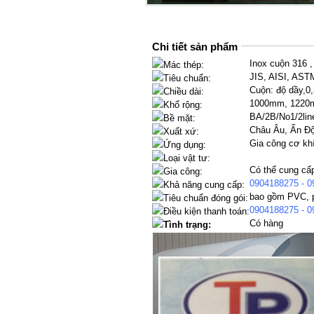
Chi tiết sản phẩm
Inox cuộn 316 ,
Mác thép:
JIS, AISI, AST
Tiêu chuẩn:
Cuộn: độ dầy,
Chiều dài:
1000mm, 1220
Khổ rộng:
BA/2B/No1/2lin
Bề mặt:
Châu Âu, Ấn Độ
Xuất xứ:
Gia công cơ khí
Ứng dụng:
Loại vật tư:
Có thể cung cấ
Gia công:
0904188275 - 0
Khả năng cung cấp:
bao gồm PVC, p
Tiêu chuẩn đóng gói:
0904188275 - 0
Điều kiện thanh toán:
Có hàng
Tình trạng: