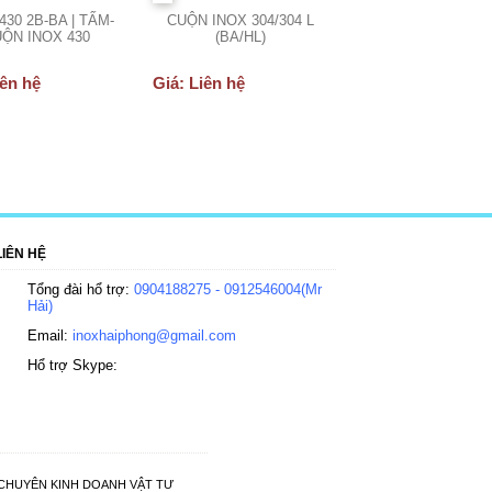
430 2B-BA | TẤM-
CUỘN INOX 304/304 L
ỘN INOX 430
(BA/HL)
iên hệ
Giá: Liên hệ
LIÊN HỆ
Tổng đài hổ trợ:
0904188275 - 0912546004(Mr
Hải)
Email:
inoxhaiphong@gmail.com
Hổ trợ Skype:
ÁT CHUYÊN KINH DOANH VẬT TƯ