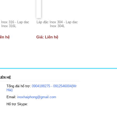
 Inox 316 - Lap dac
Láp đặc Inox 304 - Lap dac
Inox 316L
Inox 304L
iên hệ
Giá: Liên hệ
LIÊN HỆ
Tổng đài hổ trợ:
0904188275 - 0912546004(Mr
Hải)
Email:
inoxhaiphong@gmail.com
Hổ trợ Skype: