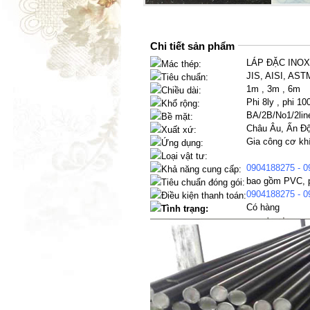
Chi tiết sản phẩm
LÁP ĐẶC INOX 
Mác thép:
JIS, AISI, AST
Tiêu chuẩn:
1m , 3m , 6m
Chiều dài:
Phi 8ly , phi 10
Khổ rộng:
BA/2B/No1/2lin
Bề mặt:
Châu Âu, Ấn Độ
Xuất xứ:
Gia công cơ khí
Ứng dụng:
Loại vật tư:
0904188275 - 0
Khả năng cung cấp:
bao gồm PVC, p
Tiêu chuẩn đóng gói:
0904188275 - 0
Điều kiện thanh toán:
Có hàng
Tình trạng: