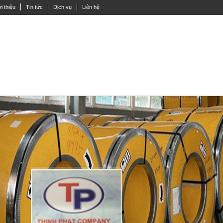
i thiệu
Tin tức
Dịch vụ
Liên hệ
Y ĐẶC LẮP INOX
ỐNG INOX
THANH V INOX
INOX HỘP VUÔNG
TẤ