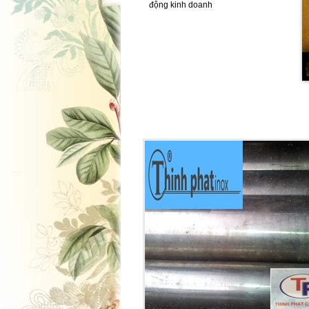
động kinh doanh
CÂY ĐẶC LẮP INOX