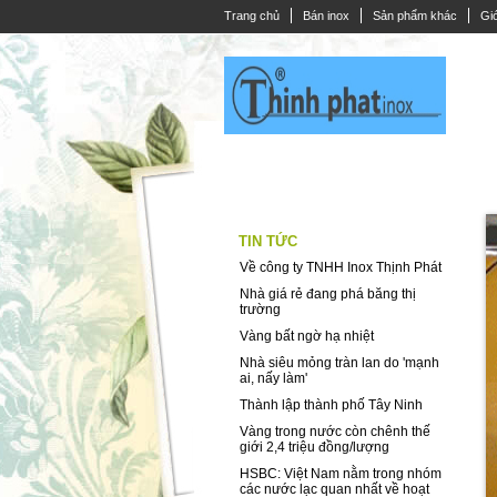
Trang chủ
Bán inox
Sản phẩm khác
Giớ
THANH LA INOX
DÂY CÁP INOX
CÂ
TIN TỨC
Về công ty TNHH Inox Thịnh Phát
Nhà giá rẻ đang phá băng thị
trường
Vàng bất ngờ hạ nhiệt
Nhà siêu mỏng tràn lan do 'mạnh
ai, nấy làm'
Thành lập thành phố Tây Ninh
Vàng trong nước còn chênh thế
giới 2,4 triệu đồng/lượng
HSBC: Việt Nam nằm trong nhóm
các nước lạc quan nhất về hoạt