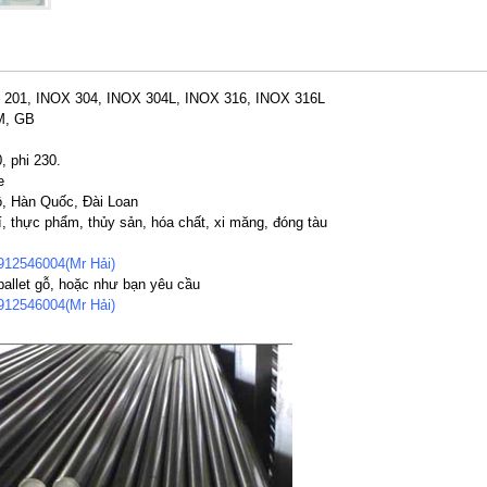
201, INOX 304, INOX 304L, INOX 316, INOX 316L
M, GB
0, phi 230.
e
, Hàn Quốc, Đài Loan
, thực phẩm, thủy sản, hóa chất, xi măng, đóng tàu
912546004(Mr Hải)
allet gỗ, hoặc như bạn yêu cầu
912546004(Mr Hải)