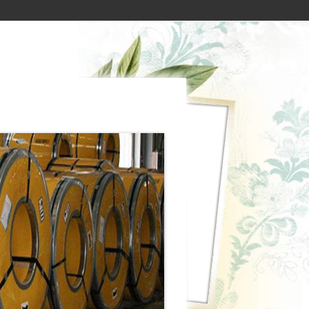
M INOX
CUỘN INOX