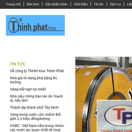
Trang chủ
Bán inox
Sản phẩm khác
Giới thiệu
Tin tức
Dịch vụ
Liê
THANH LA INOX
DÂY CÁP INOX
CÂY ĐẶC LẮP INOX
ỐNG INOX
TIN TỨC
Về công ty TNHH Inox Thịnh Phát
Nhà giá rẻ đang phá băng thị
trường
Vàng bất ngờ hạ nhiệt
Nhà siêu mỏng tràn lan do 'mạnh
ai, nấy làm'
Thành lập thành phố Tây Ninh
Vàng trong nước còn chênh thế
giới 2,4 triệu đồng/lượng
HSBC: Việt Nam nằm trong nhóm
các nước lạc quan nhất về hoạt