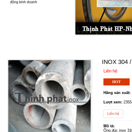
động kinh doanh
ỐNG ĐÚC INOX
INOX 304 /
Liên hệ
HOT
Hãng sản xuất:
Lượt xem:
2355
Liên hệ
Mô tả:
Ống đúc inox 31