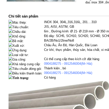
duc inox 304 ,ốn
Chi tiết sản phẩm
INOX 304, 304L,316,316L, 201....310
Mác thép:
JIS, AISI, ASTM, GB
Tiêu chuẩn:
6m , Đường kính: Ø 21- Ø 219 mm - Ø 350 
Chiều dài:
Độ dày: SCH5, SCH10, SCH20, SCH40, SCH
Khổ rộng:
BA/2B/No1/2line/No8
Bề mặt:
Châu Âu, Ấn Độ, Hàn Quốc, Đài Loan
Xuất xứ:
Cơ khí, thực phẩm, thủy sản, hóa chất, xi mă
Ứng dụng:
Loại vật tư:
Có thể cung cấp theo kích cỡ đặt hàng
Gia công:
0904188275 - 0912546004(Mr Hải)
Khả năng cung cấp:
Thành kiện , bó
Tiêu chuẩn đóng gói:
0904188275 - 0912546004(Mr Hải)
Điều kiện thanh toán:
Có hàng
Tình trạng: