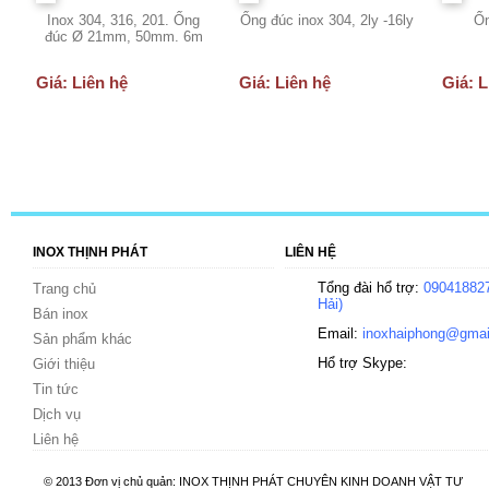
Inox 304, 316, 201. Ống
Ống đúc inox 304, 2ly -16ly
Ốn
đúc Ø 21mm, 50mm. 6m
Giá: Liên hệ
Giá: Liên hệ
Giá: L
INOX THỊNH PHÁT
LIÊN HỆ
Tổng đài hổ trợ:
090418827
Trang chủ
Hải)
Bán inox
Email:
inoxhaiphong@gmai
Sản phẩm khác
Hổ trợ Skype:
Giới thiệu
Tin tức
Dịch vụ
Liên hệ
© 2013 Đơn vị chủ quản: INOX THỊNH PHÁT CHUYÊN KINH DOANH VẬT TƯ