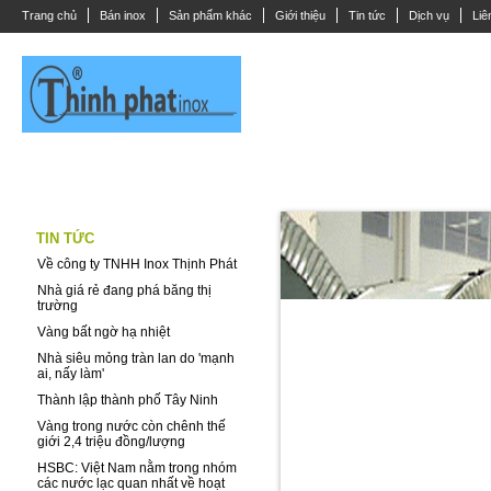
Trang chủ
Bán inox
Sản phẩm khác
Giới thiệu
Tin tức
Dịch vụ
Liê
THANH LA INOX
DÂY CÁP INOX
CÂY ĐẶC LẮP INOX
ỐNG INOX
TIN TỨC
Về công ty TNHH Inox Thịnh Phát
Nhà giá rẻ đang phá băng thị
trường
Vàng bất ngờ hạ nhiệt
Nhà siêu mỏng tràn lan do 'mạnh
ai, nấy làm'
Thành lập thành phố Tây Ninh
Vàng trong nước còn chênh thế
giới 2,4 triệu đồng/lượng
HSBC: Việt Nam nằm trong nhóm
các nước lạc quan nhất về hoạt