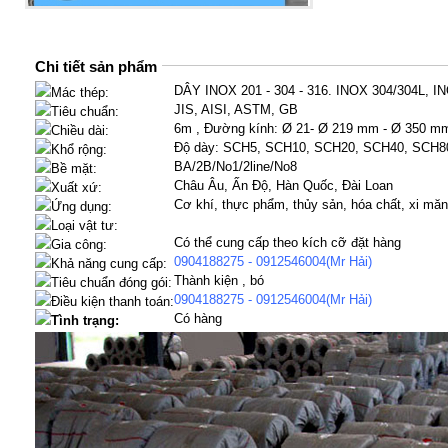
Chi tiết sản phẩm
DÂY INOX 201 - 304 - 316. INOX 304/304L, I
Mác thép:
JIS, AISI, ASTM, GB
Tiêu chuẩn:
6m , Đường kính: Ø 21- Ø 219 mm - Ø 350 m
Chiều dài:
Độ dày: SCH5, SCH10, SCH20, SCH40, SCH8
Khổ rộng:
BA/2B/No1/2line/No8
Bề mặt:
Châu Âu, Ấn Độ, Hàn Quốc, Đài Loan
Xuất xứ:
Cơ khí, thực phẩm, thủy sản, hóa chất, xi măn
Ứng dụng:
Loại vật tư:
Có thể cung cấp theo kích cỡ đặt hàng
Gia công:
0904188275 - 0912546004(Mr Hải)
Khả năng cung cấp:
Thành kiện , bó
Tiêu chuẩn đóng gói:
0904188275 - 0912546004(Mr Hải)
Điều kiện thanh toán:
Có hàng
Tình trạng: