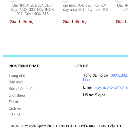
Dây INOX 201/304/316 |
gia inox 304, dây inox 304,
Dây I
Dây INOX 304, Dây INOX
day inox 201, day inox 316
30
201, Dây INOX 316
Giá: Liên hệ
Giá: Liên hệ
Giá: L
INOX THỊNH PHÁT
LIÊN HỆ
Tổng đài hổ trợ:
090418827
Trang chủ
Hải)
Bán inox
Email:
inoxhaiphong@gmai
Sản phẩm khác
Hổ trợ Skype:
Giới thiệu
Tin tức
Dịch vụ
Liên hệ
© 2013 Đơn vị chủ quản: INOX THỊNH PHÁT CHUYÊN KINH DOANH VẬT TƯ